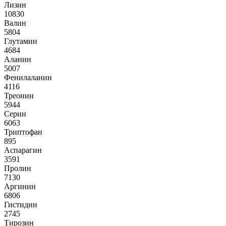
Лизин
10830
Валин
5804
Глутамин
4684
Аланин
5007
Фенилаланин
4116
Треонин
5944
Серин
6063
Триптофан
895
Аспарагин
3591
Пролин
7130
Аргинин
6806
Гистидин
2745
Тирозин